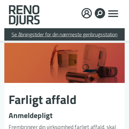
Gå
×
til
hovedindhold
Se åbningstider for din nærmeste genbrugsstation
Farligt affald
Anmeldepligt
Frembringer din virksomhed farligt affald, skal