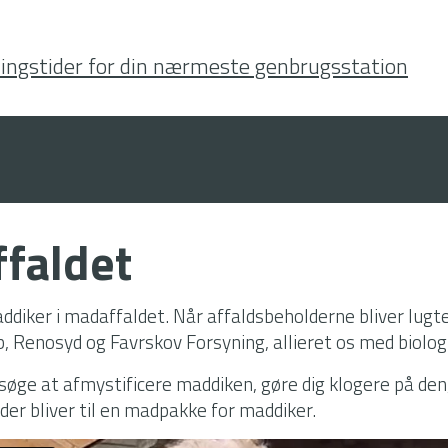
Gå
til
ingstider for din nærmeste genbrugsstation
hovedindhold
faldet
ddiker i madaffaldet. Når affaldsbeholderne bliver lugte
 Renosyd og Favrskov Forsyning, allieret os med biolo
orsøge at afmystificere maddiken, gøre dig klogere på den
lder bliver til en madpakke for maddiker.