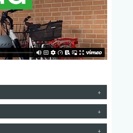
det hele taget i vores affaldsbeholdere?
, men betyder det så, at du også får