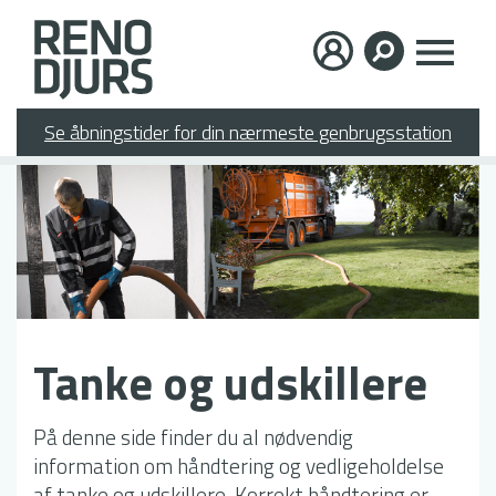
Gå
×
til
hovedindhold
Se åbningstider for din nærmeste genbrugsstation
Tanke og udskillere
På denne side finder du al nødvendig
information om håndtering og vedligeholdelse
af tanke og udskillere. Korrekt håndtering er