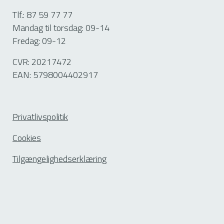
Sommerhuse
Tlf.: 87 59 77 77
vest (Fjellerup
X
Mandag til torsdag: 09-14
+ Hegedal)
Fredag: 09-12
CVR: 20217472
EAN: 5798004402917
Tidligere
Rougsø
Kommune
Privatlivspolitik
Helårsboliger
+
Cookies
X
X
helårsbeboede
Tilgængelighedserklæring
sommerhuse
Virksomheder
X
X
Sommerhuse
X