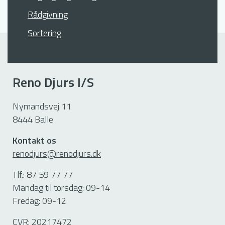
Novasol, Strandvejen 17, Fjellerup, 8585
Let Køb, Kystvejen 1, 8400 Ebeltoft.
Rådgivning
Glesborg.
Sortering
Mørke
Gjerrild
Dagli' Brugsen, Stationsvej 12, 8544
Reno Djurs I/S
Let Køb, Stokkebro 77, Gjerrild, 8500
Mørke.
Grenaa.
Nymandsvej 11
8444 Balle
Pindstrup
Glesborg
Kontakt os
Dagli' Brugsen, Storegade 62, 8550
renodjurs@renodjurs.dk
Super Brugsen, Glesborg Bygade 54,
Ryomgård.
8585 Glesborg.
Tlf.: 87 59 77 77
Mandag til torsdag: 09-14
Fredag: 09-12
Ryomgård
Grenaa
CVR: 20217472