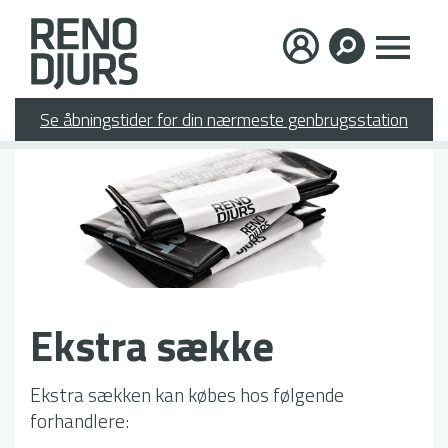
Gå
×
til
hovedindhold
Se åbningstider for din nærmeste genbrugsstation
Ekstra sække
Ekstra sækken kan købes hos følgende
forhandlere: