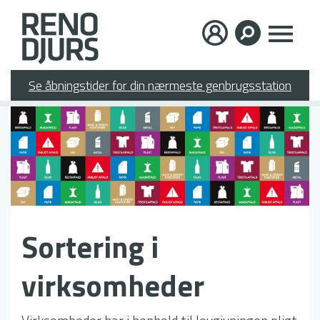
Gå
×
til
hovedindhold
Se åbningstider for din nærmeste genbrugsstation
Sortering i
virksomheder